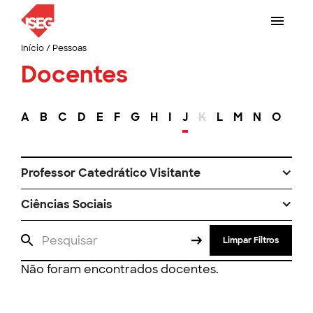
Início
/
Pessoas
Docentes
A
B
C
D
E
F
G
H
I
J
K
L
M
N
O
P
Professor Catedrático Visitante
Ciências Sociais
Limpar Filtros
Não foram encontrados docentes.