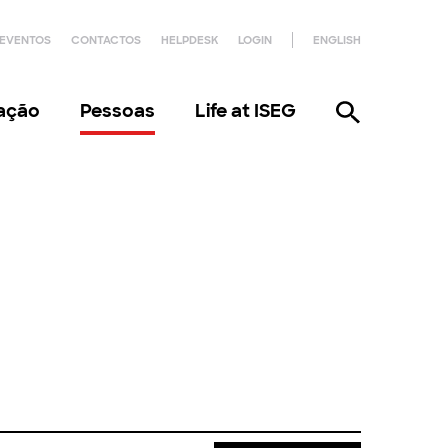
EVENTOS
CONTACTOS
HELPDESK
LOGIN
ENGLISH
gação
Pessoas
Life at ISEG