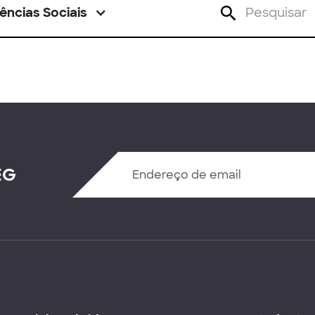
ências Sociais
EG