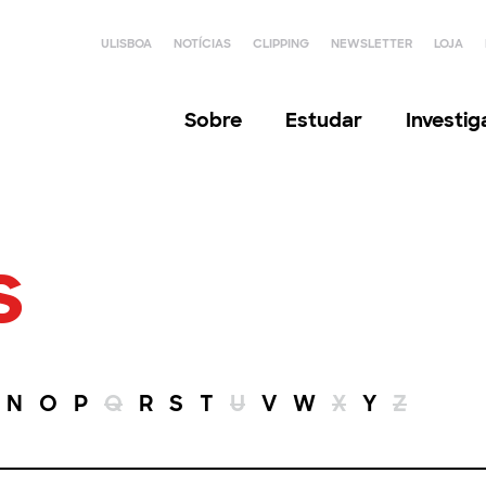
ULISBOA
NOTÍCIAS
CLIPPING
NEWSLETTER
LOJA
Sobre
Estudar
Investi
s
N
O
P
Q
R
S
T
U
V
W
X
Y
Z