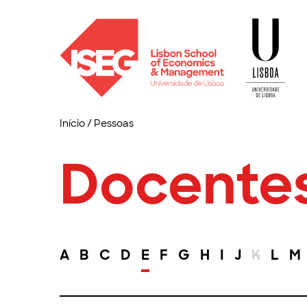
Início
/
Pessoas
Docente
A
B
C
D
E
F
G
H
I
J
K
L
M