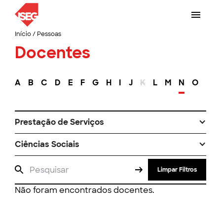
Início
/
Pessoas
Docentes
A
B
C
D
E
F
G
H
I
J
K
L
M
N
O
P
Prestação de Serviços
Ciências Sociais
Limpar Filtros
Não foram encontrados docentes.