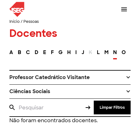
Início
/
Pessoas
Docentes
A
B
C
D
E
F
G
H
I
J
K
L
M
N
O
P
Professor Catedrático Visitante
Ciências Sociais
Limpar Filtros
Não foram encontrados docentes.