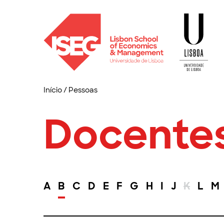
Início
/
Pessoas
Docente
A
B
C
D
E
F
G
H
I
J
K
L
M