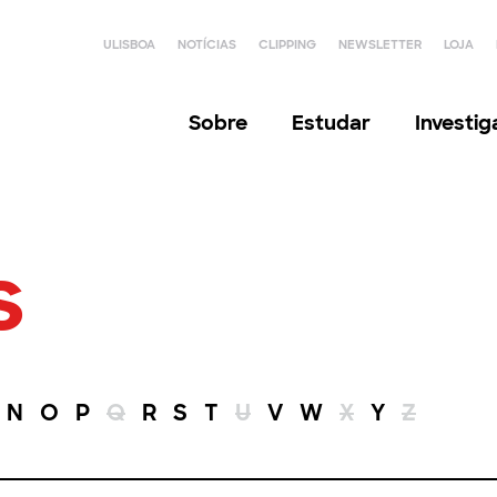
ULISBOA
NOTÍCIAS
CLIPPING
NEWSLETTER
LOJA
Sobre
Estudar
Investi
s
N
O
P
Q
R
S
T
U
V
W
X
Y
Z