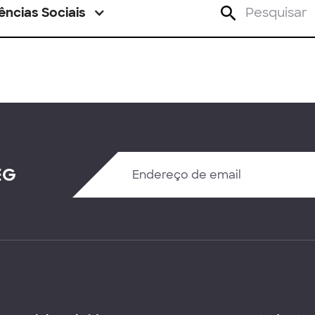
ências Sociais
EG