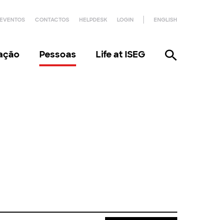
EVENTOS
CONTACTOS
HELPDESK
LOGIN
ENGLISH
gação
Pessoas
Life at ISEG