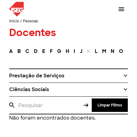
Início
/
Pessoas
Docentes
A
B
C
D
E
F
G
H
I
J
K
L
M
N
O
P
Prestação de Serviços
Ciências Sociais
Limpar Filtros
Não foram encontrados docentes.