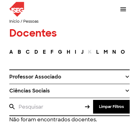
Início
/
Pessoas
Docentes
A
B
C
D
E
F
G
H
I
J
K
L
M
N
O
P
Professor Associado
Ciências Sociais
Limpar Filtros
Não foram encontrados docentes.