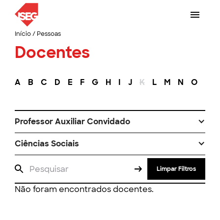
Início
/
Pessoas
Docentes
A
B
C
D
E
F
G
H
I
J
K
L
M
N
O
P
Professor Auxiliar Convidado
Ciências Sociais
Limpar Filtros
Não foram encontrados docentes.