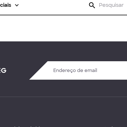
ciais
EG