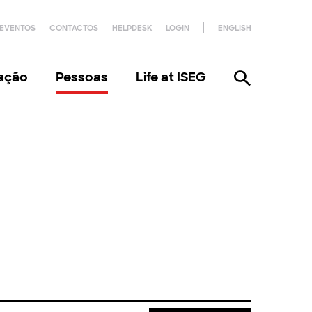
EVENTOS
CONTACTOS
HELPDESK
LOGIN
ENGLISH
gação
Pessoas
Life at ISEG