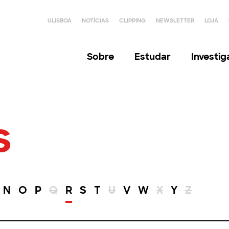
ULISBOA
NOTÍCIAS
CLIPPING
NEWSLETTER
LOJA
Sobre
Estudar
Investi
s
N
O
P
Q
R
S
T
U
V
W
X
Y
Z