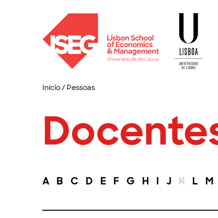
Início
/
Pessoas
Docente
A
B
C
D
E
F
G
H
I
J
K
L
M