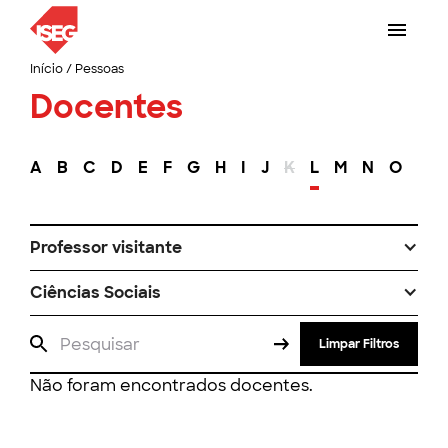
Início
/
Pessoas
Docentes
A
B
C
D
E
F
G
H
I
J
K
L
M
N
O
P
Professor visitante
Ciências Sociais
Limpar Filtros
Não foram encontrados docentes.