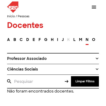
Início
/
Pessoas
Docentes
A
B
C
D
E
F
G
H
I
J
K
L
M
N
O
P
Professor Associado
Ciências Sociais
Limpar Filtros
Não foram encontrados docentes.