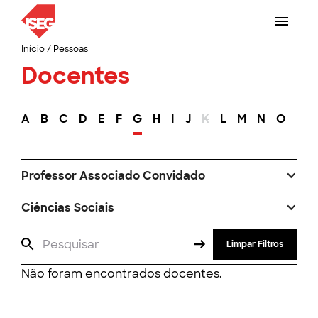
Início
/
Pessoas
Docentes
A
B
C
D
E
F
G
H
I
J
K
L
M
N
O
P
Professor Associado Convidado
Ciências Sociais
Limpar Filtros
Não foram encontrados docentes.