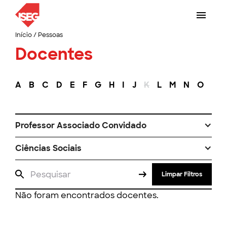
Início
/
Pessoas
Docentes
A
B
C
D
E
F
G
H
I
J
K
L
M
N
O
P
Professor Associado Convidado
Ciências Sociais
Limpar Filtros
Não foram encontrados docentes.