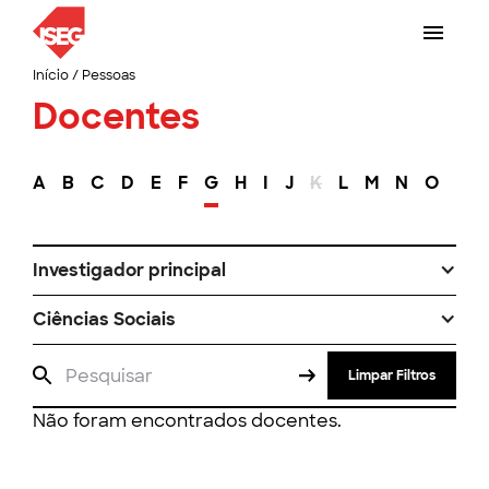
Início
/
Pessoas
Docentes
A
B
C
D
E
F
G
H
I
J
K
L
M
N
O
P
Investigador principal
Ciências Sociais
Limpar Filtros
Não foram encontrados docentes.