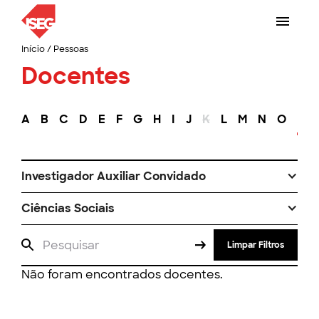
Início
/
Pessoas
Docentes
A
B
C
D
E
F
G
H
I
J
K
L
M
N
O
P
Investigador Auxiliar Convidado
Ciências Sociais
Limpar Filtros
Não foram encontrados docentes.