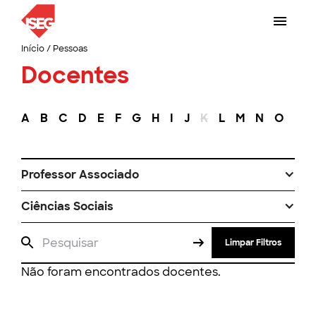
Início
/
Pessoas
Docentes
A
B
C
D
E
F
G
H
I
J
K
L
M
N
O
P
Professor Associado
Ciências Sociais
Limpar Filtros
Não foram encontrados docentes.