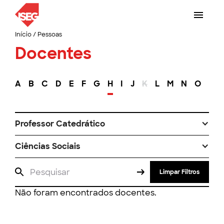
Início
/
Pessoas
Docentes
A
B
C
D
E
F
G
H
I
J
K
L
M
N
O
P
Professor Catedrático
Ciências Sociais
Limpar Filtros
Não foram encontrados docentes.