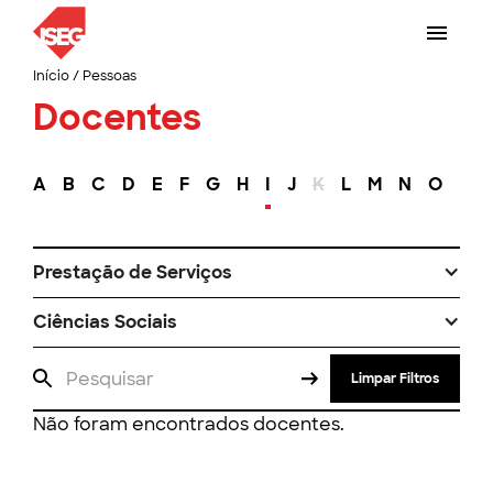
Início
/
Pessoas
Docentes
A
B
C
D
E
F
G
H
I
J
K
L
M
N
O
P
Prestação de Serviços
Ciências Sociais
Limpar Filtros
Não foram encontrados docentes.