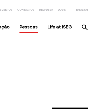
EVENTOS
CONTACTOS
HELPDESK
LOGIN
ENGLISH
gação
Pessoas
Life at ISEG