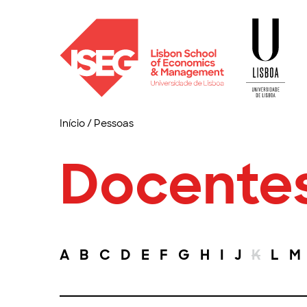
Início
/
Pessoas
Docente
A
B
C
D
E
F
G
H
I
J
K
L
M