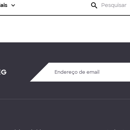
ais
EG