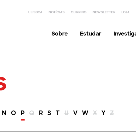
ULISBOA
NOTÍCIAS
CLIPPING
NEWSLETTER
LOJA
Sobre
Estudar
Investi
s
N
O
P
Q
R
S
T
U
V
W
X
Y
Z