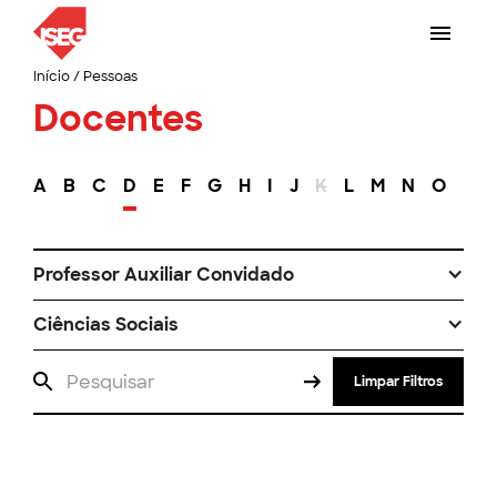
Início
/
Pessoas
Docentes
A
B
C
D
E
F
G
H
I
J
K
L
M
N
O
P
Professor Auxiliar Convidado
Ciências Sociais
Limpar Filtros