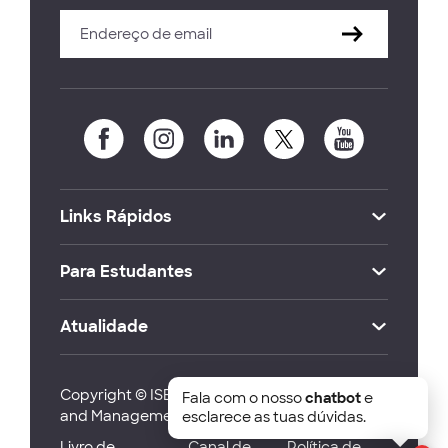
Links Rápidos
Para Estudantes
Atualidade
Copyright © ISEG Lisbon School of Economics
Fala com o nosso
chatbot
e
and Management 2026
esclarece as tuas dúvidas.
Livro de
Canal de
Política de