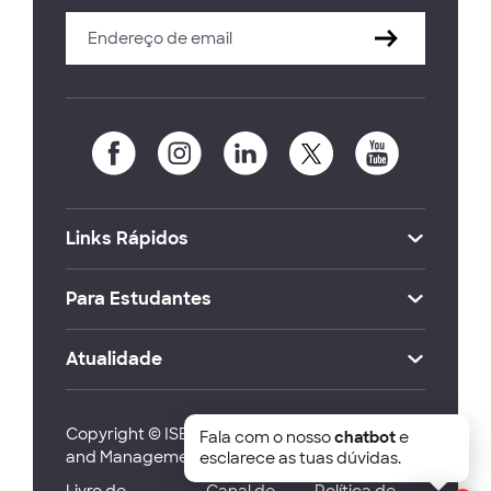
Links Rápidos
Para Estudantes
Atualidade
Copyright © ISEG Lisbon School of Economics
Fala com o nosso
chatbot
e
and Management 2026
esclarece as tuas dúvidas.