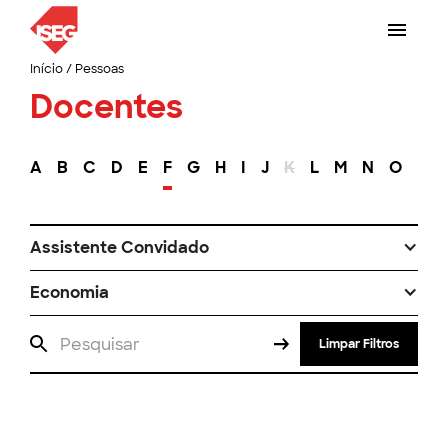
Início
/
Pessoas
Docentes
A
B
C
D
E
F
G
H
I
J
K
L
M
N
O
P
Assistente Convidado
Economia
Limpar Filtros