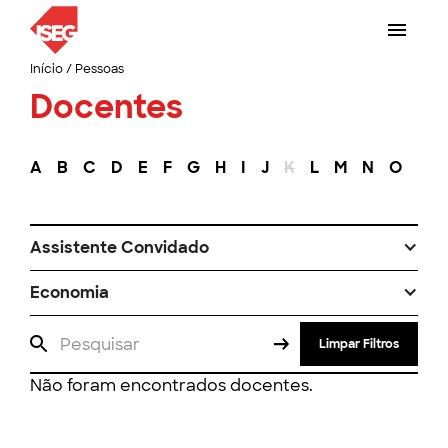
Início
/
Pessoas
Docentes
A
B
C
D
E
F
G
H
I
J
K
L
M
N
O
P
Assistente Convidado
Economia
Limpar Filtros
Não foram encontrados docentes.