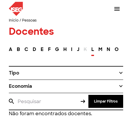
Início
/
Pessoas
Docentes
A
B
C
D
E
F
G
H
I
J
K
L
M
N
O
P
Tipo
Economia
Limpar Filtros
Não foram encontrados docentes.