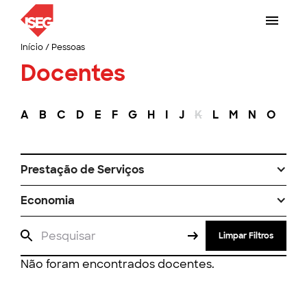
Início
/
Pessoas
Docentes
A
B
C
D
E
F
G
H
I
J
K
L
M
N
O
P
Prestação de Serviços
Economia
Limpar Filtros
Não foram encontrados docentes.