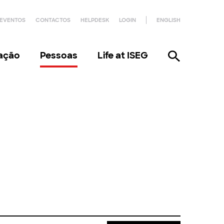
EVENTOS
CONTACTOS
HELPDESK
LOGIN
ENGLISH
gação
Pessoas
Life at ISEG