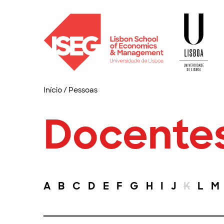
Início
/
Pessoas
Docente
A
B
C
D
E
F
G
H
I
J
K
L
M