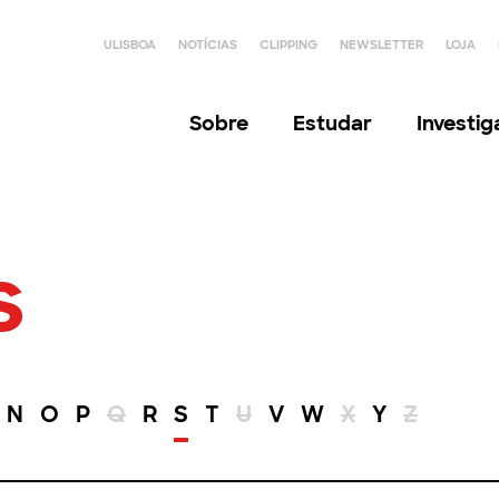
ULISBOA
NOTÍCIAS
CLIPPING
NEWSLETTER
LOJA
Sobre
Estudar
Investi
s
N
O
P
Q
R
S
T
U
V
W
X
Y
Z