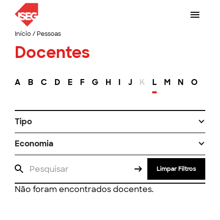
Início
/
Pessoas
Docentes
A
B
C
D
E
F
G
H
I
J
K
L
M
N
O
P
Tipo
Economia
Limpar Filtros
Não foram encontrados docentes.