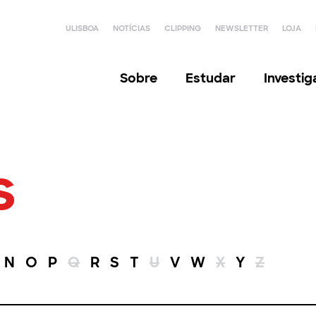
ULISBOA
NOTÍCIAS
CLIPPING
NEWSLETTER
LOJA
Sobre
Estudar
Investi
s
N
O
P
Q
R
S
T
U
V
W
X
Y
Z