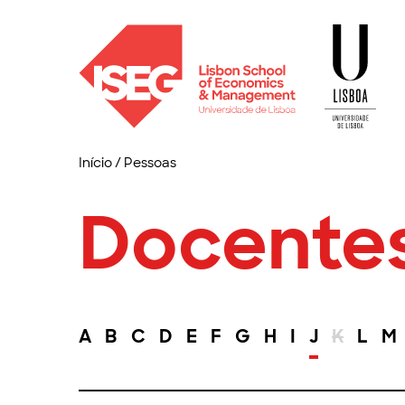
Início
/
Pessoas
Docente
A
B
C
D
E
F
G
H
I
J
K
L
M