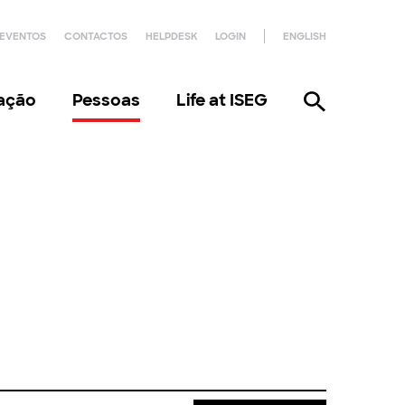
EVENTOS
CONTACTOS
HELPDESK
LOGIN
ENGLISH
gação
Pessoas
Life at ISEG