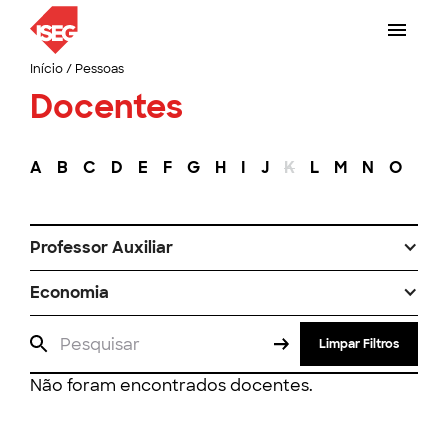
Início
/
Pessoas
Docentes
A
B
C
D
E
F
G
H
I
J
K
L
M
N
O
P
Professor Auxiliar
Economia
Limpar Filtros
Não foram encontrados docentes.