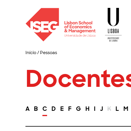
Início
/
Pessoas
Docente
A
B
C
D
E
F
G
H
I
J
K
L
M