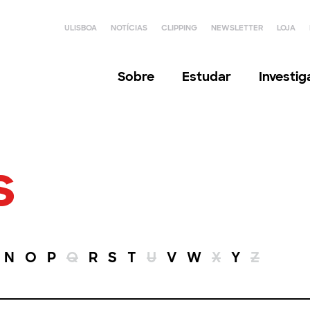
ULISBOA
NOTÍCIAS
CLIPPING
NEWSLETTER
LOJA
Sobre
Estudar
Investi
s
N
O
P
Q
R
S
T
U
V
W
X
Y
Z