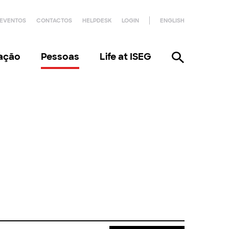
EVENTOS
CONTACTOS
HELPDESK
LOGIN
ENGLISH
gação
Pessoas
Life at ISEG