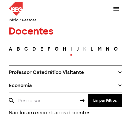
Início
/
Pessoas
Docentes
A
B
C
D
E
F
G
H
I
J
K
L
M
N
O
P
Professor Catedrático Visitante
Economia
Limpar Filtros
Não foram encontrados docentes.