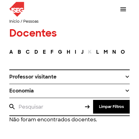
Início
/
Pessoas
Docentes
A
B
C
D
E
F
G
H
I
J
K
L
M
N
O
P
Professor visitante
Economia
Limpar Filtros
Não foram encontrados docentes.