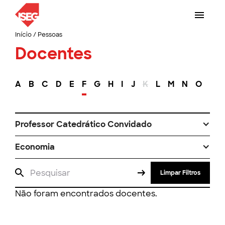
Início
/
Pessoas
Docentes
A
B
C
D
E
F
G
H
I
J
K
L
M
N
O
P
Professor Catedrático Convidado
Economia
Limpar Filtros
Não foram encontrados docentes.