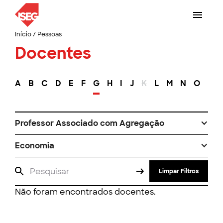
Início
/
Pessoas
Docentes
A
B
C
D
E
F
G
H
I
J
K
L
M
N
O
P
Professor Associado com Agregação
Economia
Limpar Filtros
Não foram encontrados docentes.