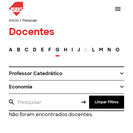
Início
/
Pessoas
Docentes
A
B
C
D
E
F
G
H
I
J
K
L
M
N
O
P
Professor Catedrático
Economia
Limpar Filtros
Não foram encontrados docentes.