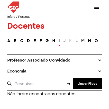
Início
/
Pessoas
Docentes
A
B
C
D
E
F
G
H
I
J
K
L
M
N
O
P
Professor Associado Convidado
Economia
Limpar Filtros
Não foram encontrados docentes.