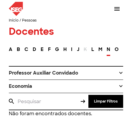
Início
/
Pessoas
Docentes
A
B
C
D
E
F
G
H
I
J
K
L
M
N
O
P
Professor Auxiliar Convidado
Economia
Limpar Filtros
Não foram encontrados docentes.