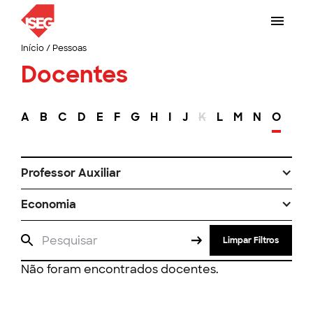
Início
/
Pessoas
Docentes
A
B
C
D
E
F
G
H
I
J
K
L
M
N
O
P
Professor Auxiliar
Economia
Limpar Filtros
Não foram encontrados docentes.