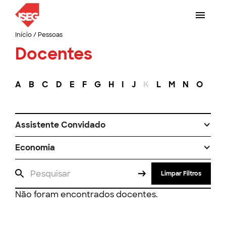
Início
/
Pessoas
Docentes
A
B
C
D
E
F
G
H
I
J
K
L
M
N
O
P
Assistente Convidado
Economia
Limpar Filtros
Não foram encontrados docentes.