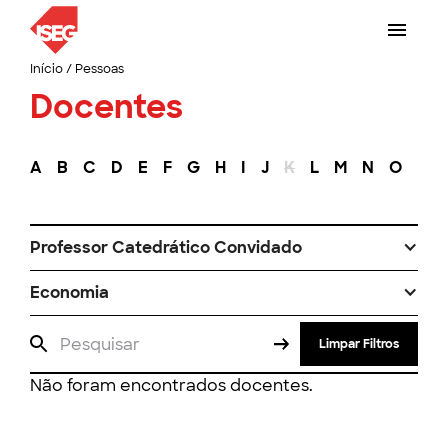
Início
/
Pessoas
Docentes
A
B
C
D
E
F
G
H
I
J
K
L
M
N
O
P
Professor Catedrático Convidado
Economia
Limpar Filtros
Não foram encontrados docentes.