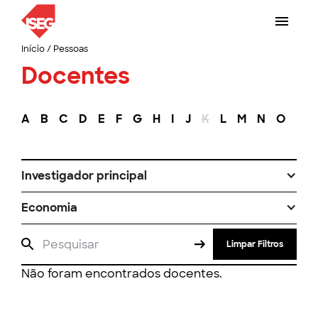
Início
/
Pessoas
Docentes
A
B
C
D
E
F
G
H
I
J
K
L
M
N
O
P
Investigador principal
Economia
Limpar Filtros
Não foram encontrados docentes.