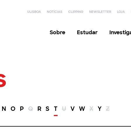
ULISBOA
NOTÍCIAS
CLIPPING
NEWSLETTER
LOJA
Sobre
Estudar
Investi
s
N
O
P
Q
R
S
T
U
V
W
X
Y
Z