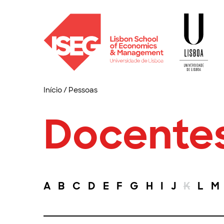
Início
/
Pessoas
Docente
A
B
C
D
E
F
G
H
I
J
K
L
M