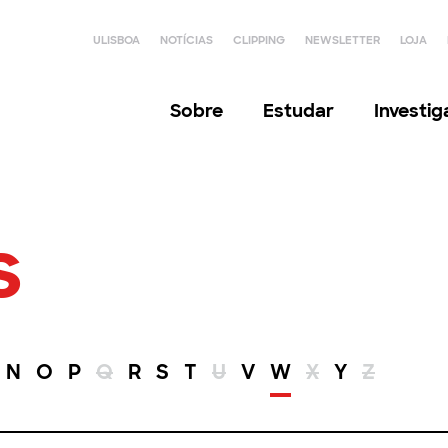
ULISBOA
NOTÍCIAS
CLIPPING
NEWSLETTER
LOJA
Sobre
Estudar
Investi
s
N
O
P
Q
R
S
T
U
V
W
X
Y
Z