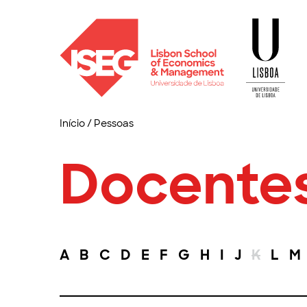
Início
/
Pessoas
Docente
A
B
C
D
E
F
G
H
I
J
K
L
M