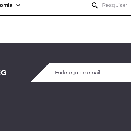
omia
EG