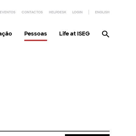
EVENTOS
CONTACTOS
HELPDESK
LOGIN
ENGLISH
gação
Pessoas
Life at ISEG