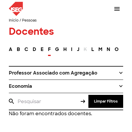
Início
/
Pessoas
Docentes
A
B
C
D
E
F
G
H
I
J
K
L
M
N
O
P
Professor Associado com Agregação
Economia
Limpar Filtros
Não foram encontrados docentes.