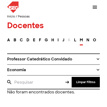
Início
/
Pessoas
Docentes
A
B
C
D
E
F
G
H
I
J
K
L
M
N
O
P
Professor Catedrático Convidado
Economia
Limpar Filtros
Não foram encontrados docentes.