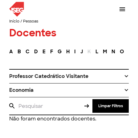
Início
/
Pessoas
Docentes
A
B
C
D
E
F
G
H
I
J
K
L
M
N
O
P
Professor Catedrático Visitante
Economia
Limpar Filtros
Não foram encontrados docentes.