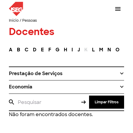
Início
/
Pessoas
Docentes
A
B
C
D
E
F
G
H
I
J
K
L
M
N
O
P
Prestação de Serviços
Economia
Limpar Filtros
Não foram encontrados docentes.