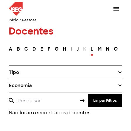
Início
/
Pessoas
Docentes
A
B
C
D
E
F
G
H
I
J
K
L
M
N
O
P
Tipo
Economia
Limpar Filtros
Não foram encontrados docentes.