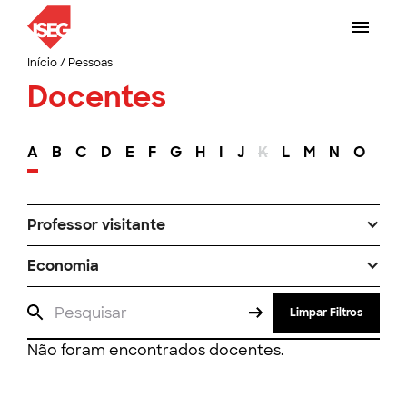
Início
/
Pessoas
Docentes
A
B
C
D
E
F
G
H
I
J
K
L
M
N
O
P
Professor visitante
Economia
Limpar Filtros
Não foram encontrados docentes.