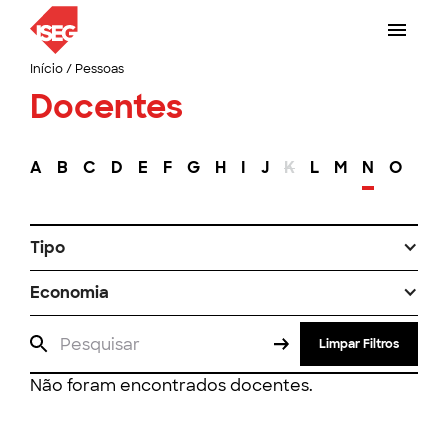
Início
/
Pessoas
Docentes
A
B
C
D
E
F
G
H
I
J
K
L
M
N
O
P
Tipo
Economia
Limpar Filtros
Não foram encontrados docentes.