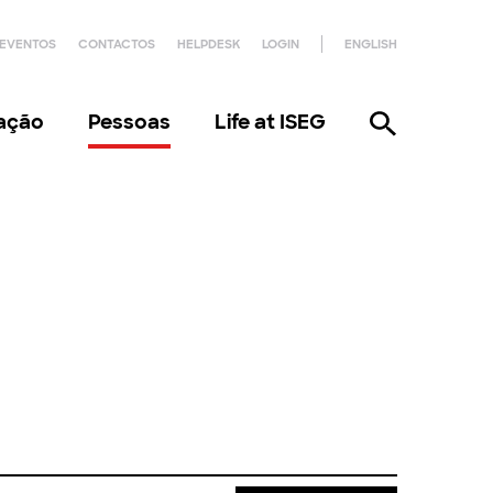
EVENTOS
CONTACTOS
HELPDESK
LOGIN
ENGLISH
gação
Pessoas
Life at ISEG