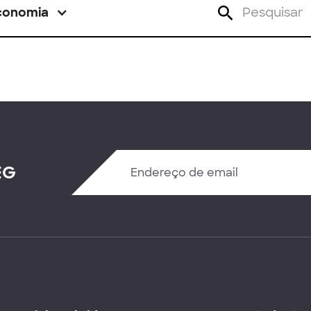
conomia
EG