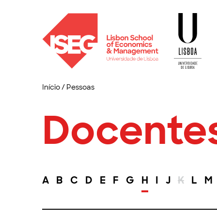
Início
/
Pessoas
Docente
A
B
C
D
E
F
G
H
I
J
K
L
M