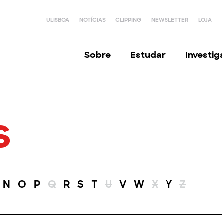
ULISBOA
NOTÍCIAS
CLIPPING
NEWSLETTER
LOJA
Sobre
Estudar
Investi
s
N
O
P
Q
R
S
T
U
V
W
X
Y
Z